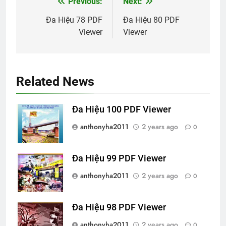
Previous:
Next:
Post
navigation
Đa Hiệu 78 PDF
Đa Hiệu 80 PDF
Viewer
Viewer
Related News
Đa Hiệu 100 PDF Viewer
anthonyha2011
2 years ago
0
Đa Hiệu 99 PDF Viewer
anthonyha2011
2 years ago
0
Đa Hiệu 98 PDF Viewer
anthonyha2011
2 years ago
0