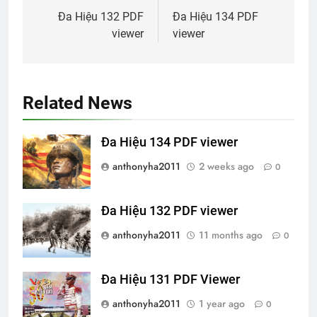
navigation
Đa Hiệu 132 PDF
Đa Hiệu 134 PDF
viewer
viewer
Related News
Đa Hiệu 134 PDF viewer
anthonyha2011
2 weeks ago
0
Đa Hiệu 132 PDF viewer
anthonyha2011
11 months ago
0
Đa Hiệu 131 PDF Viewer
anthonyha2011
1 year ago
0