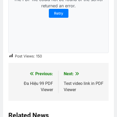
returned an error.
Retry
Post Views:
150
Previous:
Next:
Post
navigation
Đa Hiệu 99 PDF
Test video link in PDF
Viewer
Viewer
Related News