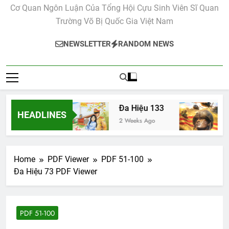
Cơ Quan Ngôn Luận Của Tổng Hội Cựu Sinh Viên Sĩ Quan
Trường Võ Bị Quốc Gia Việt Nam
NEWSLETTER
RANDOM NEWS
Đa Hiệu 134
Đa Hiệu 133
Đa
HEADLINES
2 Weeks Ago
2 Weeks Ago
2 W
Home
PDF Viewer
PDF 51-100
Đa Hiệu 73 PDF Viewer
PDF 51-100