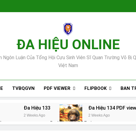
ĐA HIỆU ONLINE
n Ngôn Luận Của Tổng Hội Cựu Sinh Viên Sĩ Quan Trường Võ Bị Q
Việt Nam
PDF VIEWER
FLIPBOOK
E
TVBQGVN
BAN TR
Đa Hiệu 133
Đa Hiệu 134 PDF view
2 Weeks Ago
2 Weeks Ago
iewer
Đa Hiệu 132 PDF viewer
11 Months Ago