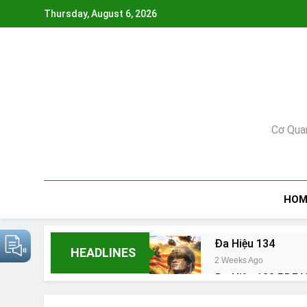
Skip
Thursday, August 6, 2026
to
content
Cơ Qua
HOM
Đa Hiệu 134
HEADLINES
2 Weeks Ago
Đa Hiệu 133 PDF V
6 Months Ago