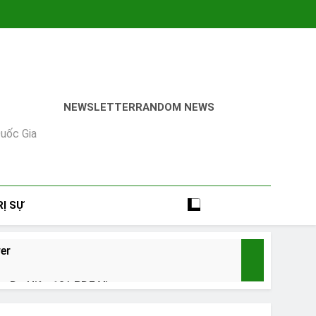
NEWSLETTER
RANDOM NEWS
uốc Gia
Ị SỰ
er
Đa Hiệu 131 PDF Viewer
1 Year Ago