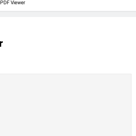
iewer
Chương Trình Tri Ân Tác Giả
 PDF Viewer
2 Years Ago
iewer
r